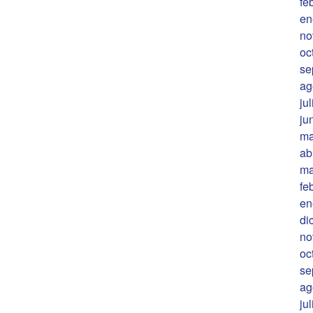
fe
en
no
oc
se
ag
ju
ju
ma
ab
ma
fe
en
di
no
oc
se
ag
ju