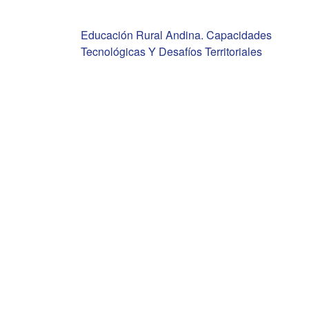
Navegación
Educación Rural Andina. Capacidades
Tecnológicas Y Desafíos Territoriales
de
entradas