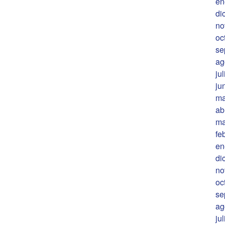
en
di
no
oc
se
ag
ju
ju
ma
ab
ma
fe
en
di
no
oc
se
ag
ju