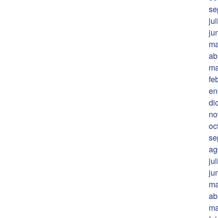
se
ju
ju
ma
ab
ma
fe
en
di
no
oc
se
ag
ju
ju
ma
ab
ma