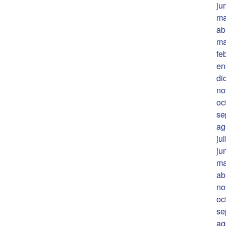
ju
ma
ab
ma
fe
en
di
no
oc
se
ag
ju
ju
ma
ab
no
oc
se
ag