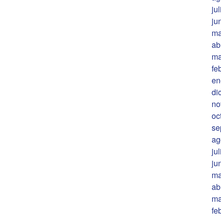
ju
ju
ma
ab
ma
fe
en
di
no
oc
se
ag
ju
ju
ma
ab
ma
fe