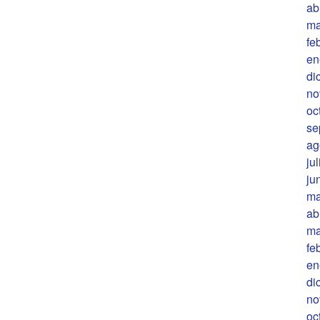
ab
ma
fe
en
di
no
oc
se
ag
ju
ju
ma
ab
ma
fe
en
di
no
oc