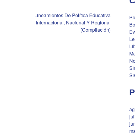
C
Lineamientos De Política Educativa
Bl
Internacional; Nacional Y Regional
Bo
(Compilación)
Ev
Le
Li
Ma
No
Si
Si
P
ag
ju
ju
ma