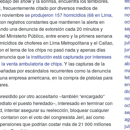
fe
debajo del
show
y la sonrisa, encuentra los temblores.
en
l, frecuentemente citado por diversos medios de
no
de noviembre
se produjeron 157 homicidios (68 en Lima,
oc
 con registros constantes que mantienen la alerta en
se
tando una denuncia de extorsión cada 20 minutos y
ag
del Ministerio Público, entre enero y la primera semana
ju
icidios de choferes en Lima Metropolitana y el Callao,
ju
Con el tema de los chips no pasó nada y apenas días
ma
denuncia que
la institución está capturada por intereses
ab
 la venta ambulatoria de chips
. Y las capturas de la
ma
pañadas por escándalos recurrentes como la denuncia
fe
ra una empresa americana, en la compra de pistolas para
en
ares.
di
esidido por otro accesitario –también “encargado”
no
ediato el puesto heredado–, interesado en terminar con
oc
 intentar asegurar su reelección, bloquear cualquier
se
e contaron con el voto del congresista Jerí, así como
ag
y pensiones que podrían costar más de 21 000 millones
ju