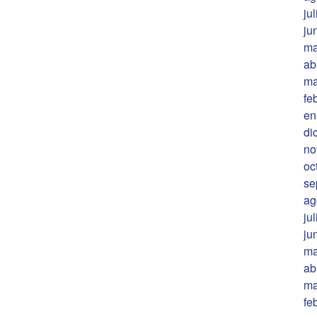
ju
ju
ma
ab
ma
fe
en
di
no
oc
se
ag
ju
ju
ma
ab
ma
fe