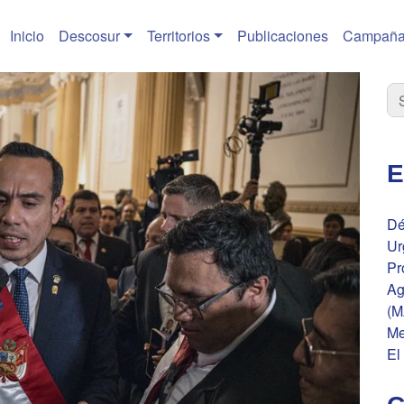
Inicio
Descosur
Territorios
Publicaciones
Campaña
E
Dé
Ur
Pr
Ag
(M
Me
El