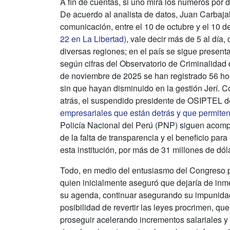
A fin de cuentas, si uno mira los números por 
De acuerdo al analista de datos, Juan Carbaja
comunicación, entre el 10 de octubre y el 10 
22 en La Libertad)
, vale decir más de 5 al día,
diversas regiones; en el país se sigue presen
según cifras del Observatorio de Criminalidad 
de noviembre de 2025 se han registrado 56 hom
sin que hayan disminuido en la gestión Jerí. 
atrás, el suspendido presidente de OSIPTEL 
empresariales que están detrás y que permiten
Policía Nacional del Perú (PNP) siguen acom
de la falta de transparencia y el beneficio pa
esta institución, por más de 31 millones de dól
Todo, en medio del entusiasmo del Congreso pr
quien inicialmente aseguró que dejaría de inm
su agenda, continuar asegurando su impunidad,
posibilidad de revertir las leyes procrimen, qu
proseguir acelerando incrementos salariales 