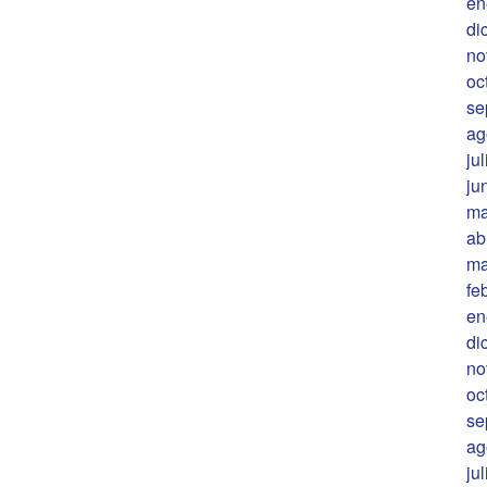
en
di
no
oc
se
ag
ju
ju
ma
ab
ma
fe
en
di
no
oc
se
ag
ju