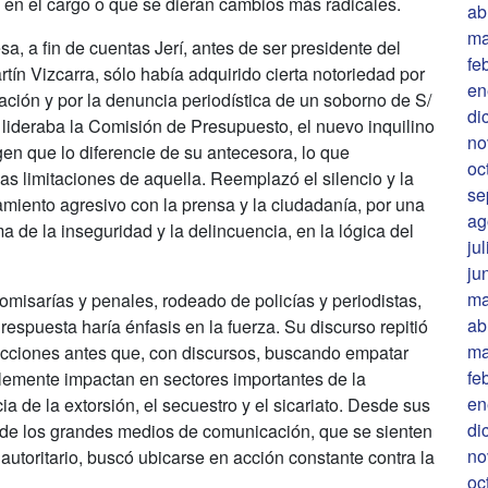
a en el cargo o que se dieran cambios más radicales.
ab
ma
, a fin de cuentas Jerí, antes de ser presidente del
fe
tín Vizcarra, sólo había adquirido cierta notoriedad por
en
ación y por la denuncia periodística de un soborno de S/
di
ideraba la Comisión de Presupuesto, el nuevo inquilino
no
en que lo diferencie de su antecesora, lo que
oc
cas limitaciones de aquella. Reemplazó el silencio y la
se
miento agresivo con la prensa y la ciudadanía, por una
ag
a de la inseguridad y la delincuencia, en la lógica del
ju
ju
ma
omisarías y penales, rodeado de policías y periodistas,
ab
spuesta haría énfasis en la fuerza. Su discurso repitió
ma
acciones antes que, con discursos, buscando empatar
fe
emente impactan en sectores importantes de la
en
ia de la extorsión, el secuestro y el sicariato. Desde sus
di
 de los grandes medios de comunicación, que se sienten
no
utoritario, buscó ubicarse en acción constante contra la
oc