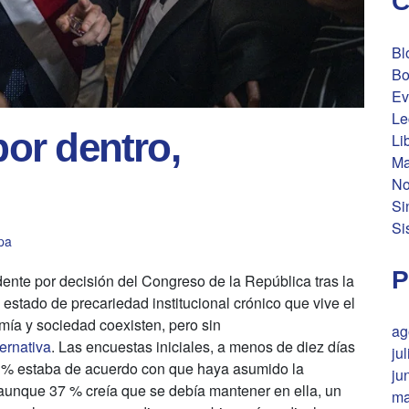
C
Bl
Bo
Ev
Le
por dentro,
Li
Ma
No
Si
Si
pa
P
nte por decisión del Congreso de la República tras la
 estado de precariedad institucional crónico que vive el
omía y sociedad coexisten, pero sin
ag
ernativa
. Las encuestas iniciales, a menos de diez días
ju
32 % estaba de acuerdo con que haya asumido la
ju
aunque 37 % creía que se debía mantener en ella, un
ma