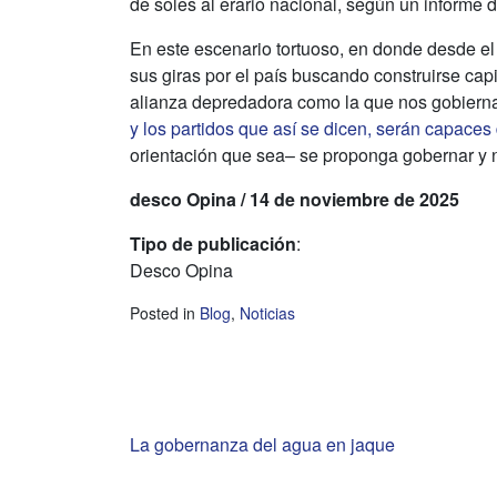
de soles al erario nacional, según un informe 
En este escenario tortuoso, en donde desde el
sus giras por el país buscando construirse capi
alianza depredadora como la que nos gobiern
y los partidos que así se dicen, serán capace
orientación que sea– se proponga gobernar y no
desco Opina / 14 de noviembre de 2025
Tipo de publicación
:
Desco Opina
Posted in
Blog
,
Noticias
Navegación
La gobernanza del agua en jaque