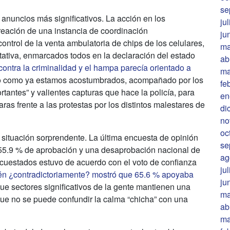
se
anuncios más significativos. La acción en los
ju
reación de una instancia de coordinación
ju
control de la venta ambulatoria de chips de los celulares,
ma
tativa, enmarcados todos en la declaración del estado
ab
contra la criminalidad y el hampa parecía orientado a
ma
lo como ya estamos acostumbrados, acompañado por los
fe
portantes” y valientes capturas que hace la policía, para
en
ras frente a las protestas por los distintos malestares de
di
no
oc
 situación sorprendente. La última encuesta de opinión
se
a 55.9 % de aprobación y una desaprobación nacional de
ag
cuestados estuvo de acuerdo con el voto de confianza
ju
n ¿contradictoriamente? mostró que 65.6 % apoyaba
ju
ue sectores significativos de la gente mantienen una
ma
 que no se puede confundir la calma “chicha” con una
ab
ma