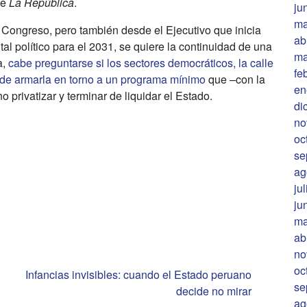
de
La República
.
ju
ma
 Congreso, pero también desde el Ejecutivo que inicia
ab
tal político para el 2031, se quiere la continuidad de una
ma
a,
cabe preguntarse si los sectores democráticos, la calle
fe
s de armarla en torno a un programa mínimo
que –con la
en
 privatizar y terminar de liquidar el Estado.
di
no
oc
se
ag
ju
ju
ma
ab
no
oc
Infancias invisibles: cuando el Estado peruano
se
decide no mirar
ag