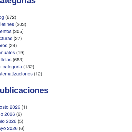
ategorías
og
(672)
letines
(203)
entos
(305)
cturas
(27)
bros
(24)
nuales
(19)
ticias
(663)
n categoría
(132)
stematizaciones
(12)
ublicaciones
osto 2026
(1)
lio 2026
(6)
nio 2026
(5)
yo 2026
(6)