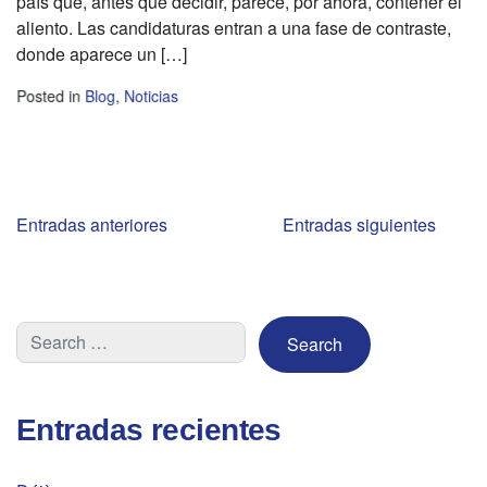
país que, antes que decidir, parece, por ahora, contener el
aliento. Las candidaturas entran a una fase de contraste,
donde aparece un […]
Posted in
Blog
,
Noticias
Navegación
Entradas anteriores
Entradas siguientes
de
entradas
Entradas recientes