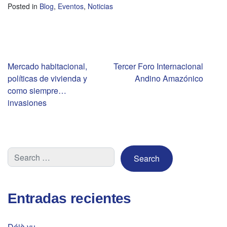
Posted in
Blog
,
Eventos
,
Noticias
Navegación
Mercado habitacional,
Tercer Foro Internacional
políticas de vivienda y
Andino Amazónico
de
como siempre…
invasiones
entradas
Entradas recientes
Déjà vu