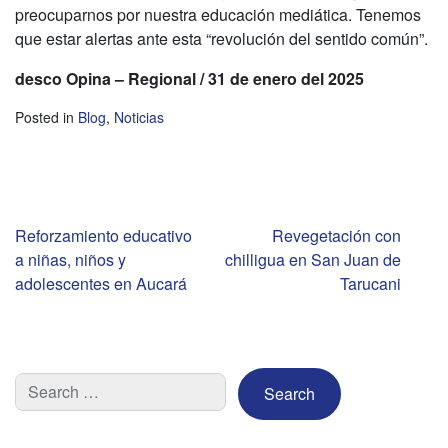
preocuparnos por nuestra educación mediática. Tenemos
que estar alertas ante esta “revolución del sentido común”.
d
esco Opina – Regional / 31 de enero del 2025
Posted in
Blog
,
Noticias
Navegación
Reforzamiento educativo
Revegetación con
a niñas, niños y
chilligua en San Juan de
de
adolescentes en Aucará
Tarucani
entradas