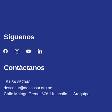
Siguenos
facebook
instagram
youtube
linkedin
Contáctanos
+51 54 257043
descosur@descosur.org.pe
Calle Malaga Grenet 678, Umacollo — Arequipa