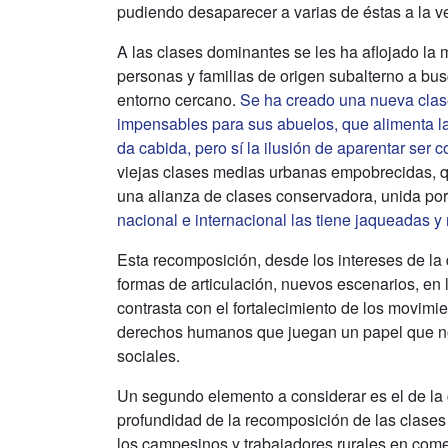
pudiendo desaparecer a varias de éstas a la v
A las clases dominantes se les ha aflojado la 
personas y familias de origen subalterno a busc
entorno cercano.
Se ha creado una nueva clas
impensables para sus abuelos, que alimenta l
da cabida, pero sí la ilusión de aparentar ser 
viejas clases medias urbanas empobrecidas, q
una alianza de clases conservadora, unida por
nacional e internacional las tiene jaqueadas 
Esta recomposición, desde los intereses de la d
formas de articulación, nuevos escenarios, en
contrasta con el fortalecimiento de los movimi
derechos humanos que juegan un papel que no 
sociales.
Un segundo elemento a considerar es el de la c
profundidad de la recomposición de las clases
los campesinos y trabajadores rurales en come