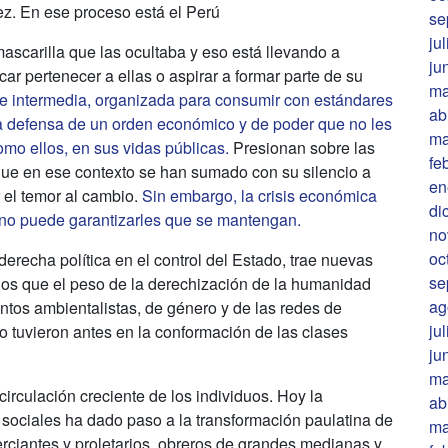
ez. En ese proceso está el Perú
se
ju
mascarilla que las ocultaba y eso está llevando a
ju
ar pertenecer a ellas o aspirar a formar parte de su
ma
e intermedia, organizada para consumir con estándares
ab
a defensa de un orden económico y de poder que no les
ma
como ellos, en sus vidas públicas.
Presionan sobre las
fe
ue en ese contexto se han sumado con su silencio a
en
 el temor al cambio.
Sin embargo, la crisis económica
di
y no puede garantizarles que se mantengan.
no
oc
erecha política en el control del Estado, trae nuevas
se
 los que el peso de la derechización de la humanidad
ag
entos ambientalistas, de género y de las redes de
ju
tuvieron antes en la conformación de las clases
ju
ma
irculación creciente de los individuos. Hoy la
ab
 sociales ha dado paso a la transformación paulatina de
ma
rciantes y proletarios, obreros de grandes medianas y