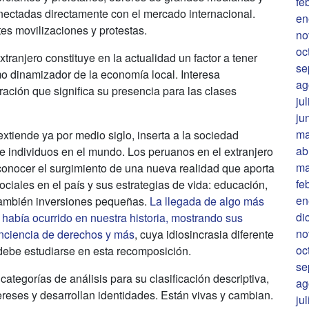
fe
nectadas directamente con el mercado internacional.
en
es movilizaciones y protestas.
no
oc
xtranjero constituye en la actualidad un factor a tener
se
o dinamizador de la economía local. Interesa
ag
ración que significa su presencia para las clases
ju
ju
ma
 extiende ya por medio siglo, inserta a la sociedad
ab
 individuos en el mundo. Los peruanos en el extranjero
ma
econocer el surgimiento de una nueva realidad que aporta
fe
ociales en el país y sus estrategias de vida: educación,
en
 también inversiones pequeñas.
La llegada de algo más
di
había ocurrido en nuestra historia, mostrando sus
no
onciencia de derechos y más
, cuya idiosincrasia diferente
oc
 debe estudiarse en esta recomposición.
se
ategorías de análisis para su clasificación descriptiva,
ag
reses y desarrollan identidades. Están vivas y cambian.
ju