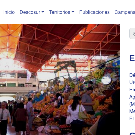
Inicio
Descosur
Territorios
Publicaciones
Campaña
E
Dé
Ur
Pr
Ag
(M
Me
El