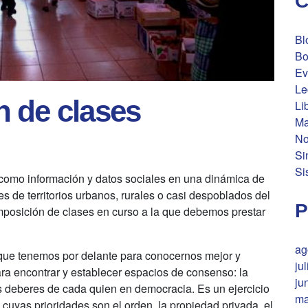
C
Bl
Bo
Ev
Le
 de clases
Li
Ma
No
Si
Si
n como información y datos sociales en una dinámica de
s de territorios urbanos, rurales o casi despoblados del
P
posición de clases en curso a la que debemos prestar
ag
 que tenemos por delante para conocernos mejor y
ju
ra encontrar y establecer espacios de consenso: la
ju
los deberes de cada quien en democracia. Es un ejercicio
ma
 cuyas prioridades son el orden, la propiedad privada, el