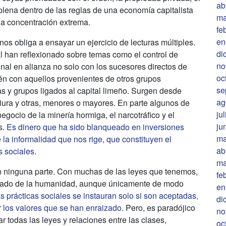
ab
plena dentro de las reglas de una economía capitalista
ma
 la concentración extrema.
fe
en
s obliga a ensayar un ejercicio de lecturas múltiples.
di
al han reflexionado sobre temas como el control de
no
onal en alianza no solo con los sucesores directos de
oc
ién con aquellos provenientes de otros grupos
se
as y grupos ligados al capital limeño. Surgen desde
ag
iura y otras, menores o mayores. En parte algunos de
ju
egocio de la minería hormiga, el narcotráfico y el
ju
s.
Es dinero que ha sido blanqueado en inversiones
ma
 la informalidad que nos rige, que constituyen el
ab
s sociales.
ma
n ninguna parte. Con muchas de las leyes que tenemos,
fe
nzado de la humanidad, aunque únicamente de modo
en
s prácticas sociales se instauran solo si son aceptadas,
di
r los valores que se han enraizado.
Pero, es paradójico
no
 todas las leyes y relaciones entre las clases,
oc