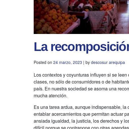
La recomposición
Posted on
24 marzo, 2023
|
by
descosur arequipa
Los contextos y coyunturas influyen si se lee
clases, no sólo de consumidores o de habitante
país. En nuestra sociedad se asoma una recom
mucha atención.
Es una tarea ardua, aunque indispensable, la
entablar acercamientos que permitan actuar pa
ansiada igualdad, la justicia, los derechos y 
difícil porque se contrapone con otras agendas