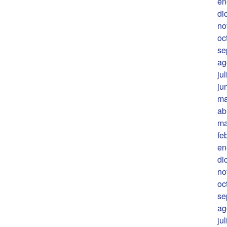
en
di
no
oc
se
ag
ju
ju
ma
ab
ma
fe
en
di
no
oc
se
ag
ju