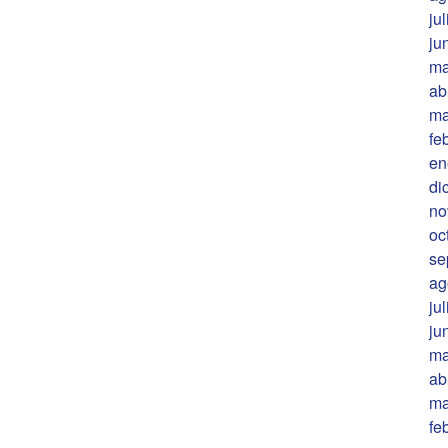
ju
ju
ma
ab
ma
fe
en
di
no
oc
se
ag
ju
ju
ma
ab
ma
fe