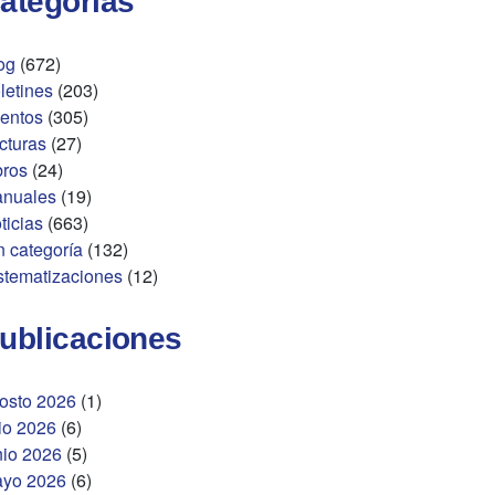
ategorías
og
(672)
letines
(203)
entos
(305)
cturas
(27)
bros
(24)
nuales
(19)
ticias
(663)
n categoría
(132)
stematizaciones
(12)
ublicaciones
osto 2026
(1)
lio 2026
(6)
nio 2026
(5)
yo 2026
(6)