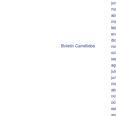
ju
ma
ab
ma
fe
en
di
Boletín Camélidos
no
oc
se
ag
ju
ju
ma
ab
no
oc
se
ag