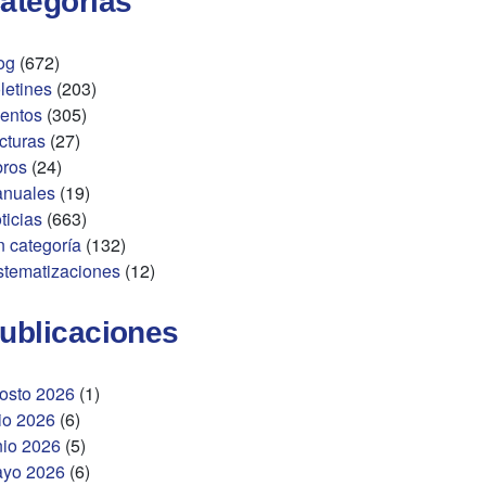
ategorías
og
(672)
letines
(203)
entos
(305)
cturas
(27)
bros
(24)
nuales
(19)
ticias
(663)
n categoría
(132)
stematizaciones
(12)
ublicaciones
osto 2026
(1)
lio 2026
(6)
nio 2026
(5)
yo 2026
(6)