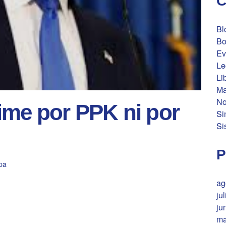
C
Bl
Bo
Ev
Le
Li
Ma
No
ime por PPK ni por
Si
Si
P
pa
ag
ju
ju
ma