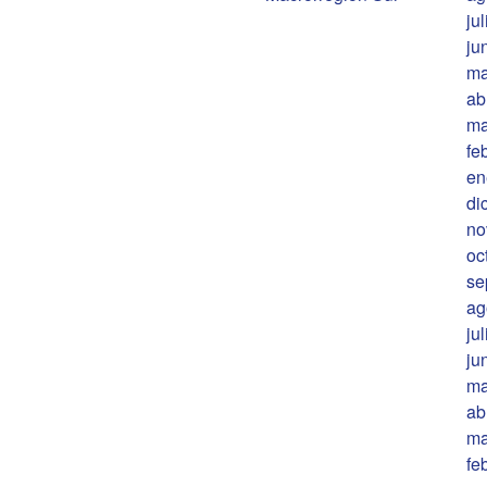
ju
ju
ma
ab
ma
fe
en
di
no
oc
se
ag
ju
ju
ma
ab
ma
fe