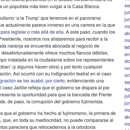
se
 a un populista más bien vulgar a la Casa Blanca.
ju
opulismo ‘a la Trump’ que tenemos en el panorama
ju
 que actualmente parece inmerso en una carrera en la que
ma
ara legislar o más allá de ella
. A este paso, cuando los
ab
residente, nosotros nos alistaremos para recibir a la
ma
cada naranja se encuentra abocada al negocio de
fe
ue desafortunadamente ofrece muchos flancos débiles.
en
po instalada en la ciudadanía sobre los representantes
di
roban’ (y algunos hacen obra) y por tanto cualquier
no
ción. Así ocurrió con su indignación teatral en el caso
oc
ignación se les acabó, por cierto
, evidenciando una
se
 caso Jaililie refleja que el gobierno se dispara al pie
ag
presenta la oportunidad para que la bancada del Frente
ju
e, de paso, la corrupción del gobierno fujimorista.
ju
ma
s que el gobierno ha hecho al fujimorismo, la primera de
ab
a, que, en toda su mediocridad, no puede compararse al
ma
ntos pareciera que retrocedemos a la ortodoxia