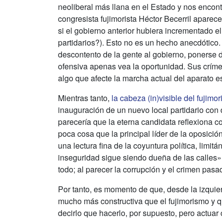
neoliberal más llana en el Estado y nos encon
congresista fujimorista Héctor Becerril aparec
si el gobierno anterior hubiera incrementado el
partidarios?). Esto no es un hecho anecdótico
descontento de la gente al gobierno, ponerse d
ofensiva apenas vea la oportunidad. Sus crím
algo que afecte la marcha actual del aparato es
Mientras tanto,
la cabeza (in)visible del fujim
inauguración de un nuevo local partidario con d
parecería que la eterna candidata reflexiona c
poca cosa que la principal líder de la oposici
una lectura fina de la coyuntura política, limi
inseguridad sigue siendo dueña de las calles»
todo; al parecer la corrupción y el crimen pas
Por tanto, es momento de que, desde la izquie
mucho más constructiva que el fujimorismo y qu
decirlo que hacerlo, por supuesto, pero actua