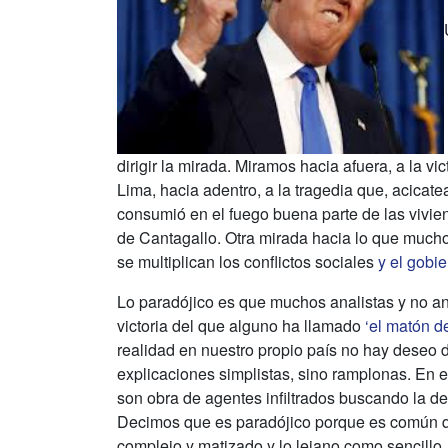
dirigir la mirada. Miramos hacia afuera, a la 
Lima, hacia adentro, a la tragedia que, acicate
consumió en el fuego buena parte de las vivie
de Cantagallo. Otra mirada hacia lo que muchos
se multiplican los conflictos sociales
y el gobi
Lo paradójico es que muchos analistas y no an
victoria del que alguno ha llamado
‘el matón d
realidad en nuestro propio país no hay deseo 
explicaciones simplistas, sino ramplonas. En e
son obra de agentes infiltrados buscando la d
Decimos que es paradójico porque es común qu
complejo y matizado y lo lejano como sencillo