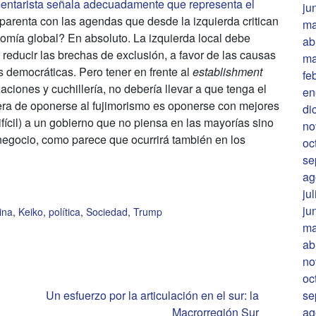
entarista señala adecuadamente que representa el
ju
parenta con las agendas que desde la izquierda critican
ma
mía global? En absoluto. La izquierda local debe
ab
 reducir las brechas de exclusión, a favor de las causas
ma
s democráticas. Pero tener en frente al
establishment
fe
aciones y cuchillería, no debería llevar a que tenga el
en
nera de oponerse al fujimorismo es oponerse con mejores
di
ifícil) a un gobierno que no piensa en las mayorías sino
no
e negocio, como parece que ocurrirá también en los
oc
se
ag
ju
ju
ina
,
Keiko
,
política
,
Sociedad
,
Trump
ma
ab
no
oc
Un esfuerzo por la articulación en el sur: la
se
Macrorregión Sur
ag