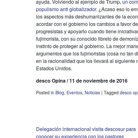
ayuda. Volviendo al ejemplo de Trump,
un com
populismo anti globalizador
. ¿Acaso eso lo em
los aspectos más deshumanizantes de la econo
acordar con el gobierno los cambios a favor de
progresistas y apoyarlo cuando tiene iniciativa
fujimorista, con su conocido libreto de demoniz
instinto de proteger al gobierno. La mejor ma
argumentos que los fujimoristas (cosa no tan d
en la racionalidad que los llevará al siguient
Estados Unidos.
d
esco
Opina / 11 de noviembre de 2016
Posted in
Blog
,
Eventos
,
Noticias
|
Tagged
desco op
Navegación
Delegación internacional visita descosur para
conocer su experiencia con los pastores