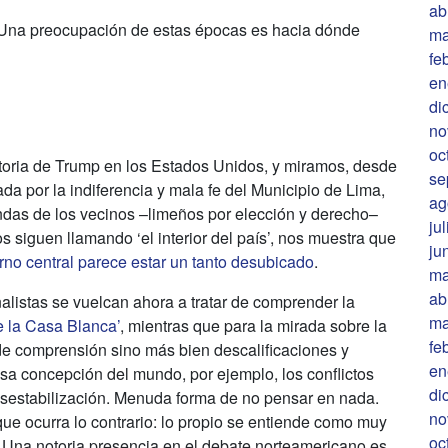
ab
Una preocupación de estas épocas es hacia dónde
ma
fe
en
di
no
oc
victoria de Trump en los Estados Unidos, y miramos, desde
se
ada por la indiferencia y mala fe del Municipio de Lima,
ag
ndas de los vecinos –limeños por elección y derecho–
ju
 siguen llamando ‘el interior del país’, nos muestra que
ju
erno central parece estar un tanto desubicado
.
ma
ab
alistas se vuelcan ahora a tratar de comprender la
ma
e la Casa Blanca’
, mientras que para la mirada sobre la
fe
de comprensión sino más bien descalificaciones y
en
sa concepción del mundo, por ejemplo, los conflictos
di
esestabilización. Menuda forma de no pensar en nada.
no
e ocurra lo contrario: lo propio se entiende como muy
oc
. Una notoria presencia en el debate norteamericano es