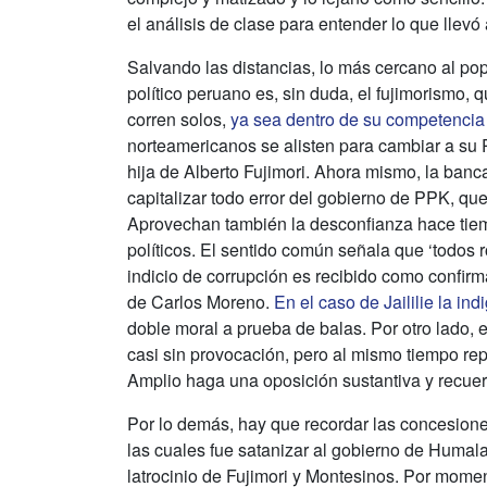
el análisis de clase para entender lo que llevó
Salvando las distancias, lo más cercano al p
político peruano es, sin duda, el fujimorismo,
corren solos,
ya sea dentro de su competencia p
norteamericanos se alisten para cambiar a su P
hija de Alberto Fujimori. Ahora mismo, la ban
capitalizar todo error del gobierno de PPK, q
Aprovechan también la desconfianza hace tiem
políticos. El sentido común señala que ‘todos 
indicio de corrupción es recibido como confirma
de Carlos Moreno.
En el caso de Jaililie la ind
doble moral a prueba de balas. Por otro lado, el
casi sin provocación, pero al mismo tiempo re
Amplio haga una oposición sustantiva y recuerd
Por lo demás, hay que recordar las concesione
las cuales fue satanizar al gobierno de Humal
latrocinio de Fujimori y Montesinos. Por mome