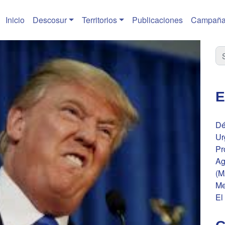
Inicio
Descosur
Territorios
Publicaciones
Campaña
E
Dé
Ur
Pr
Ag
(M
Me
El