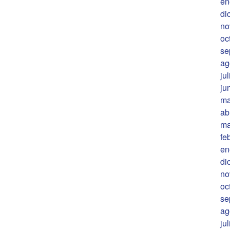
en
di
no
oc
se
ag
ju
ju
ma
ab
ma
fe
en
di
no
oc
se
ag
ju