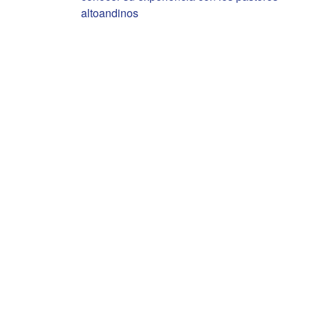
altoandinos
de
entradas