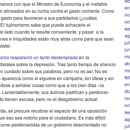
fe
tramos con que el Ministro de Economía y el inefable
en
en alineados en su lucha contra el gasto corriente. Como
no
 gasto para favorecer a sus partidarios (¿cuáles
oc
. El fujimorismo sabe que puede achacarle el
se
e lado cuando le resulte conveniente, y pasar a la
ag
enes e iniquidades están muy atrás como para que sean
ju
tatal.
ju
ma
orismo reapareció un tanto destemplada
en la
ab
islates sobre la depresión. Tras tanto tiempo de silencio
ma
on cuidado sobre sus palabras, pero no es así. No es
fe
ón aparezca como si siguiera en campaña, sin ideas y sin
en
tándose a señalar cosas como que a los cien días «la
di
. Lamentablemente, sus áulicos justifican y perdonan
no
ado tienen excusa, pero no el desgobierno actual.
oc
rda, se procure recobrar el espacio de una oposición
se
e eso sea notorio para el ciudadano. Es más difícil
ag
r como perdonavidas de un gobierno desorientado no
ju