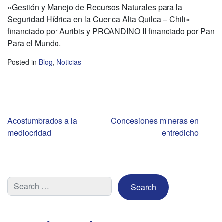
«Gestión y Manejo de Recursos Naturales para la
Seguridad Hídrica en la Cuenca Alta Quilca – Chili»
financiado por Auribis y PROANDINO II financiado por Pan
Para el Mundo.
Posted in
Blog
,
Noticias
Navegación
Acostumbrados a la
Concesiones mineras en
mediocridad
entredicho
de
entradas