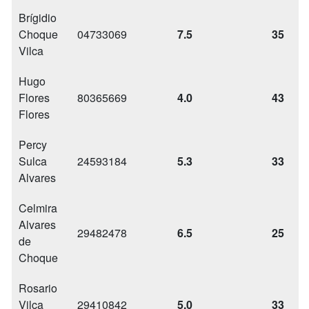
Brígidio
Choque
04733069
7.5
35
Vilca
Hugo
Flores
80365669
4.0
43
Flores
Percy
Sulca
24593184
5.3
33
Alvares
Celmira
Alvares
29482478
6.5
25
de
Choque
Rosario
Vilca
29410842
5.0
33