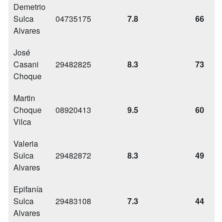
Demetrio
Sulca
04735175
7.8
66
Alvares
José
Casani
29482825
8.3
73
Choque
Martin
Choque
08920413
9.5
60
Vilca
Valeria
Sulca
29482872
8.3
49
Alvares
Epifanía
Sulca
29483108
7.3
44
Alvares