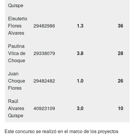
Quispe
Eleuterio
Flores
29482986
1.3
36
Alvares
Paulina
Vilca de
29338079
3.8
28
Choque
Juan
Choque
29482482
1.0
26
Flores
Raúl
Alvares
40923109
3.0
10
Quispe
Este concurso se realizó en el marco de los proyectos