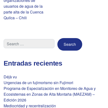
organizaciones de
de
usuarios de agua de la
parte alta de la Cuenca
entradas
Quilca – Chili
Entradas recientes
Déjà vu
Urgencias de un fujimorismo sin Fujimori
Programa de Especialización en Monitoreo de Agua y
Ecosistemas en Zonas de Alta Montaña (MAEZAM) –
Edición 2026
Mediocridad y recentralización