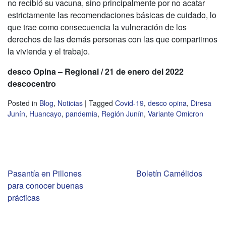
no recibió su vacuna, sino principalmente por no acatar
estrictamente las recomendaciones básicas de cuidado, lo
que trae como consecuencia la vulneración de los
derechos de las demás personas con las que compartimos
la vivienda y el trabajo.
desco Opina – Regional / 21 de enero del 2022
descocentro
Posted in
Blog
,
Noticias
|
Tagged
Covid-19
,
desco opina
,
Diresa
Junín
,
Huancayo
,
pandemia
,
Región Junín
,
Variante Omicron
Navegación
Pasantía en Pillones
Boletín Camélidos
para conocer buenas
de
prácticas
entradas