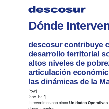
Skip
to
content
Dónde Interve
descosur contribuye 
desarrollo territorial 
altos niveles de pobre
articulación económica,
las dinámicas de la M
[row]
[one_half]
Intervenimos con cinco
Unidades Operativas T
departamentos.