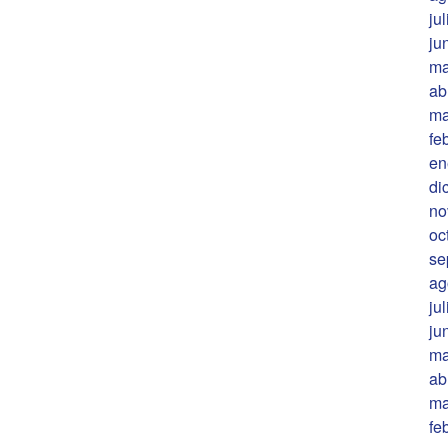
ju
ju
ma
ab
ma
fe
en
di
no
oc
se
ag
ju
ju
ma
ab
ma
fe