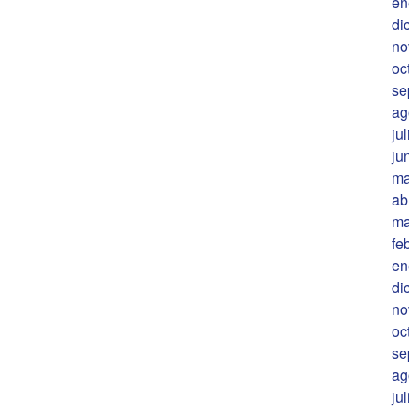
en
di
no
oc
se
ag
ju
ju
ma
ab
ma
fe
en
di
no
oc
se
ag
ju