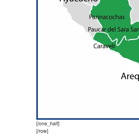
[/one_half]
[/row]