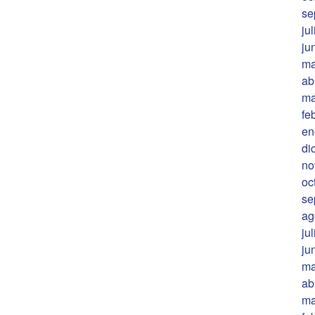
se
ju
ju
ma
ab
ma
fe
en
di
no
oc
se
ag
ju
ju
ma
ab
ma