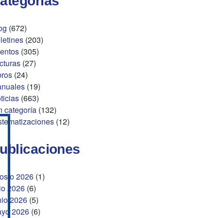
ategorías
og
(672)
letines
(203)
entos
(305)
cturas
(27)
bros
(24)
nuales
(19)
ticias
(663)
n categoría
(132)
stematizaciones
(12)
ublicaciones
osto 2026
(1)
lio 2026
(6)
nio 2026
(5)
yo 2026
(6)