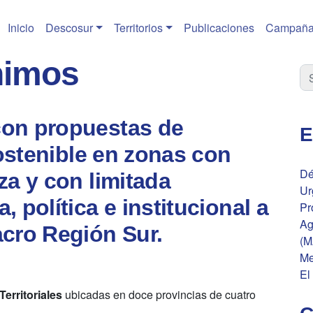
Inicio
Descosur
Territorios
Publicaciones
Campaña
nimos
con propuestas de
E
sostenible en zonas con
Dé
za y con limitada
Ur
 política e institucional a
Pr
Ag
acro Región Sur.
(M
Me
El
erritoriales
ubicadas en doce provincias de cuatro