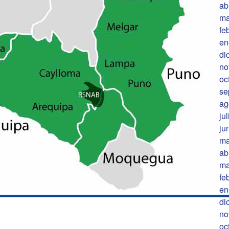
ab
ma
fe
en
di
no
oc
se
ag
ju
ju
ma
ab
ma
fe
en
di
no
oc