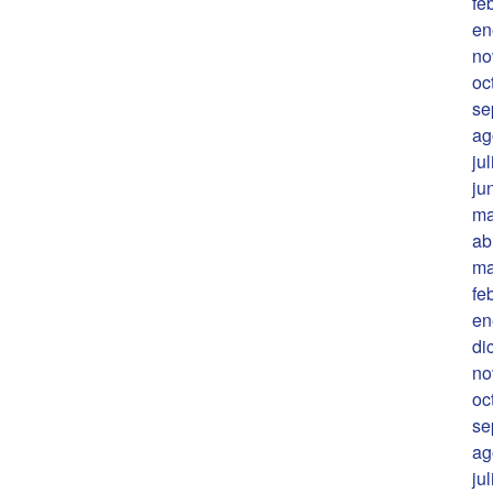
fe
en
no
oc
se
ag
ju
ju
ma
ab
ma
fe
en
di
no
oc
se
ag
ju