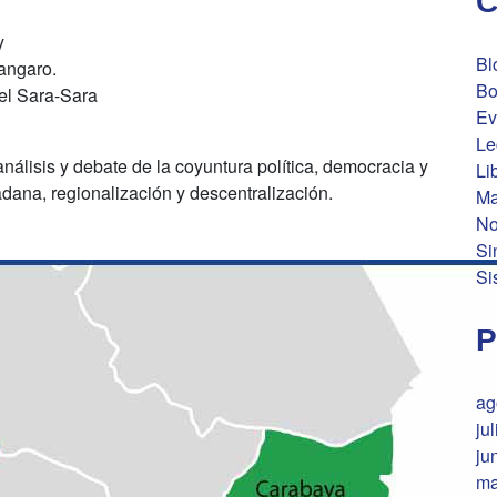
C
y
Bl
angaro.
Bo
el Sara-Sara
Ev
Le
álisis y debate de la coyuntura política, democracia y
Li
adana, regionalización y descentralización.
Ma
No
Si
Si
P
ag
ju
ju
ma