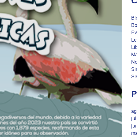
C
Bl
Bo
Ev
Le
Li
Ma
No
Si
Si
P
ag
ju
ju
ma