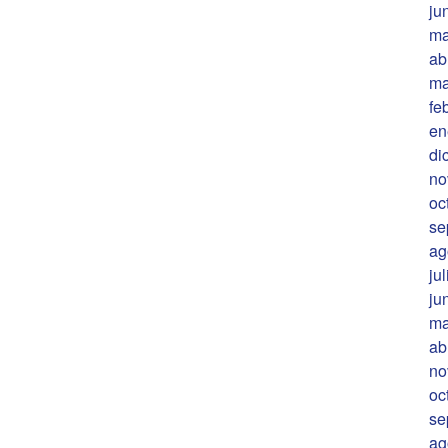
ju
ma
ab
ma
fe
en
di
no
oc
se
ag
ju
ju
ma
ab
no
oc
se
ag