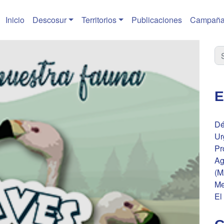
Inicio
Descosur
Territorios
Publicaciones
Campaña
E
Dé
Ur
Pr
Ag
(M
Me
El