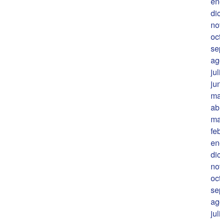
en
di
no
oc
se
ag
ju
ju
ma
ab
ma
fe
en
di
no
oc
se
ag
ju