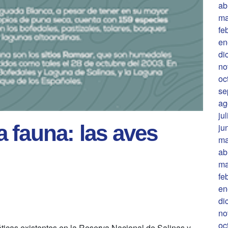
ab
ma
fe
en
di
no
oc
se
ag
ju
 fauna: las aves
ju
ma
ab
ma
fe
en
di
no
oc
áticas existentes en la Reserva Nacional de Salinas y