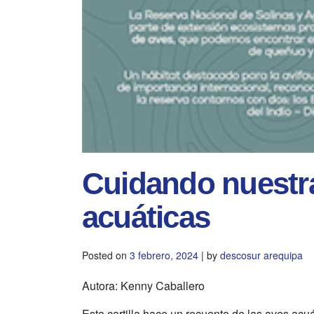
Cuidando nuestra
acuáticas
Posted on
3 febrero, 2024
|
by
descosur arequipa
Autora: Kenny Caballero
Esta cartilla hace un recuento de las aves acu