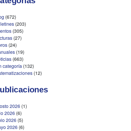
ategorías
og
(672)
letines
(203)
entos
(305)
cturas
(27)
bros
(24)
nuales
(19)
ticias
(663)
n categoría
(132)
stematizaciones
(12)
ublicaciones
osto 2026
(1)
lio 2026
(6)
nio 2026
(5)
yo 2026
(6)