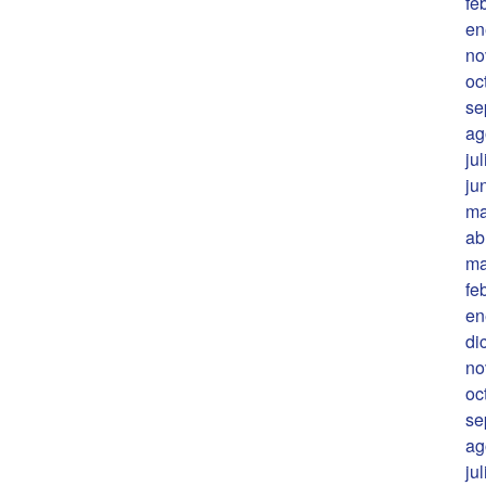
fe
en
no
oc
se
ag
ju
ju
ma
ab
ma
fe
en
di
no
oc
se
ag
ju