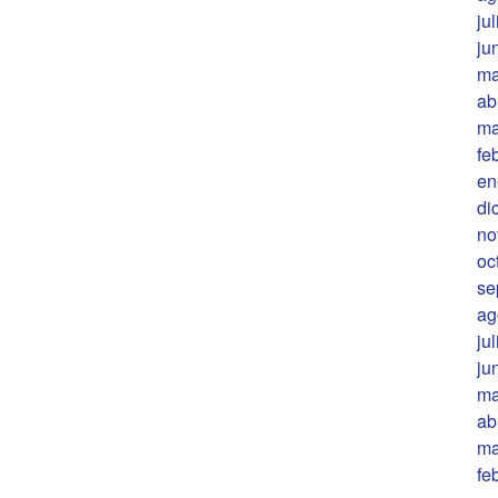
ju
ju
ma
ab
ma
fe
en
di
no
oc
se
ag
ju
ju
ma
ab
ma
fe