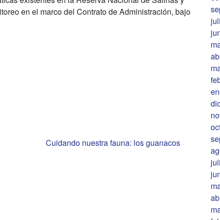
se
itoreo en el marco del Contrato de Administración, bajo
ju
ju
ma
ab
ma
fe
en
di
no
oc
se
Cuidando nuestra fauna: los guanacos
ag
ju
ju
ma
ab
ma