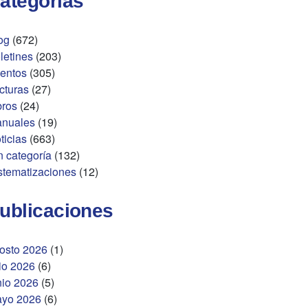
ategorías
og
(672)
letines
(203)
entos
(305)
cturas
(27)
bros
(24)
nuales
(19)
ticias
(663)
n categoría
(132)
stematizaciones
(12)
ublicaciones
osto 2026
(1)
lio 2026
(6)
nio 2026
(5)
yo 2026
(6)