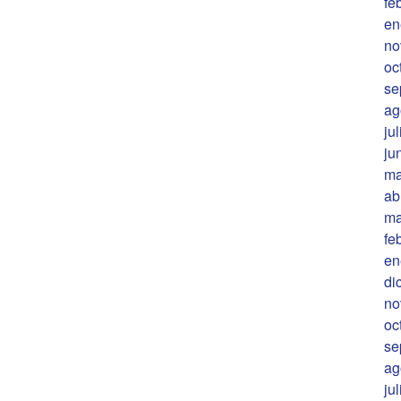
fe
en
no
oc
se
ag
ju
ju
ma
ab
ma
fe
en
di
no
oc
se
ag
ju