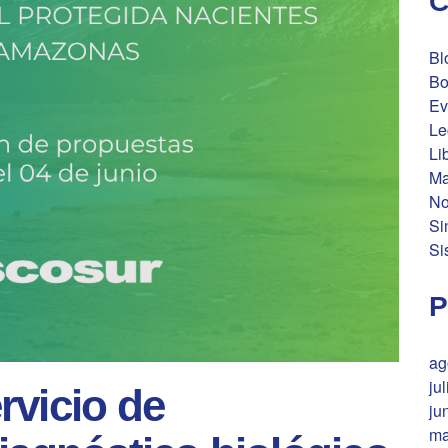
C
Bl
Bo
Ev
Le
Li
Ma
No
Si
Si
P
ag
ju
rvicio de
ju
ma