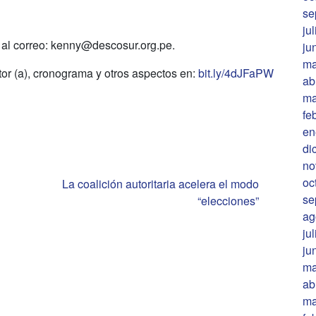
se
ju
al correo: kenny@descosur.org.pe.
ju
ma
tor (a), cronograma y otros aspectos en:
bit.ly/4dJFaPW
ab
ma
fe
en
di
no
oc
La coalición autoritaria acelera el modo
se
“elecciones”
ag
ju
ju
ma
ab
ma