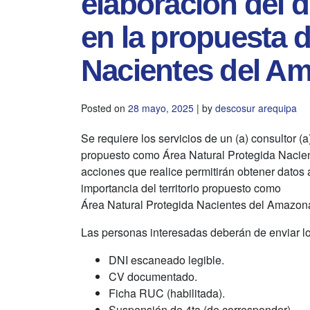
elaboración del d
en la propuesta d
Nacientes del A
Posted on
28 mayo, 2025
|
by
descosur arequipa
Se requiere los servicios de un (a) consultor (a)
propuesto como Área Natural Protegida Nacie
acciones que realice permitirán obtener datos a
importancia del territorio propuesto como
Área Natural Protegida Nacientes del Amazon
Las personas interesadas deberán de enviar lo
DNI escaneado legible.
CV documentado.
Ficha RUC (habilitada).
Suspensión de 4ta (de corresponder).