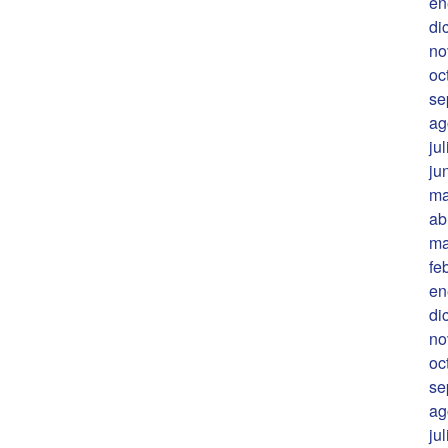
en
di
no
oc
se
ag
ju
ju
ma
ab
ma
fe
en
di
no
oc
se
ag
ju