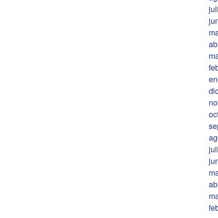
ju
ju
ma
ab
ma
fe
en
di
no
oc
se
ag
ju
ju
ma
ab
ma
fe