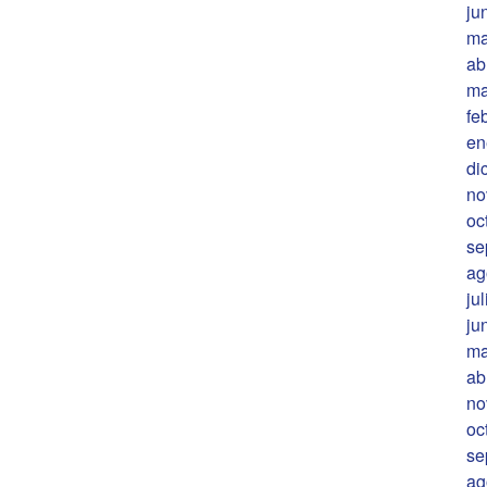
ju
ma
ab
ma
fe
en
di
no
oc
se
ag
ju
ju
ma
ab
no
oc
se
ag