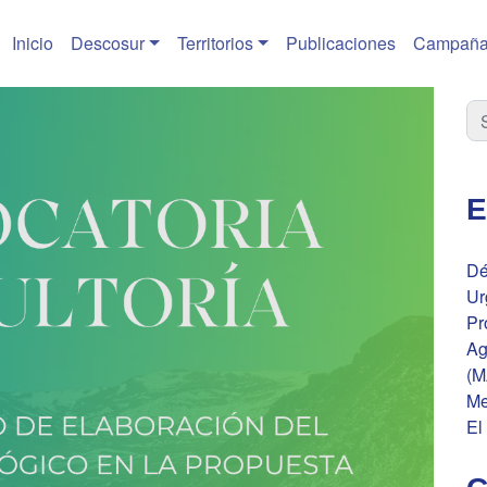
Inicio
Descosur
Territorios
Publicaciones
Campaña
E
Dé
Ur
Pr
Ag
(M
Me
El