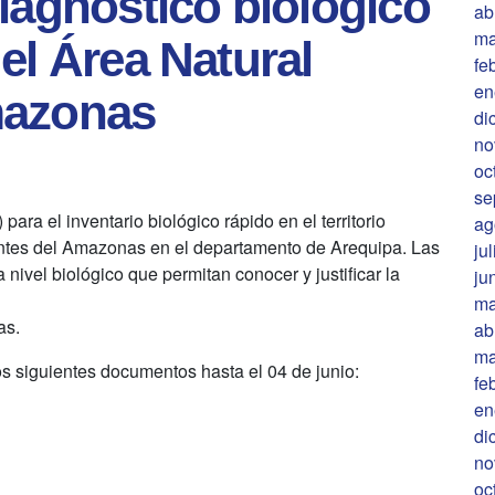
iagnóstico biológico
ab
ma
el Área Natural
fe
en
mazonas
di
no
oc
se
 para el inventario biológico rápido en el territorio
ag
ntes del Amazonas en el departamento de Arequipa. Las
ju
 nivel biológico que permitan conocer y justificar la
ju
ma
as.
ab
ma
s siguientes documentos hasta el 04 de junio:
fe
en
di
no
oc