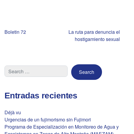
Navegación
Boletin 72
La ruta para denuncia el
hostigamiento sexual
de
entradas
Entradas recientes
Déjà vu
Urgencias de un fujimorismo sin Fujimori
Programa de Especialización en Monitoreo de Agua y
Ecosistemas en Zonas de Alta Montaña (MAEZAM) –