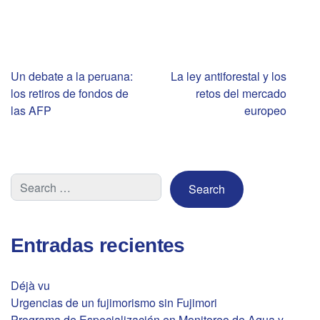
Navegación
Un debate a la peruana:
La ley antiforestal y los
los retiros de fondos de
retos del mercado
de
las AFP
europeo
entradas
Entradas recientes
Déjà vu
Urgencias de un fujimorismo sin Fujimori
Programa de Especialización en Monitoreo de Agua y