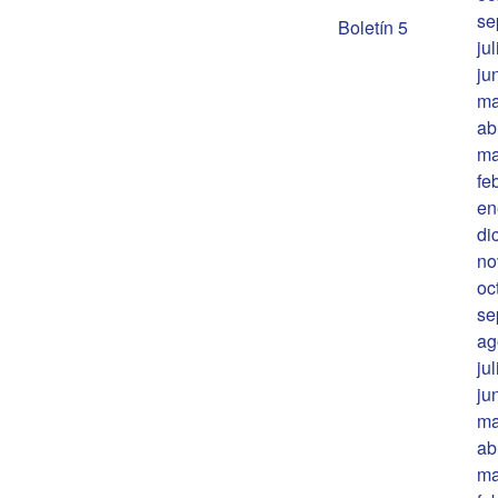
se
Boletín 5
ju
ju
ma
ab
ma
fe
en
di
no
oc
se
ag
ju
ju
ma
ab
ma