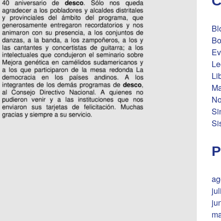
C
Bl
Bo
Ev
Le
Li
Ma
No
Si
Si
P
ag
ju
ju
ma