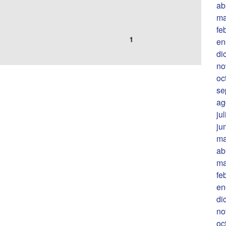
ab
ma
fe
en
di
no
oc
se
ag
ju
ju
ma
ab
ma
fe
en
di
no
oc