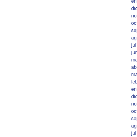
en
di
no
oc
se
ag
ju
ju
ma
ab
ma
fe
en
di
no
oc
se
ag
ju