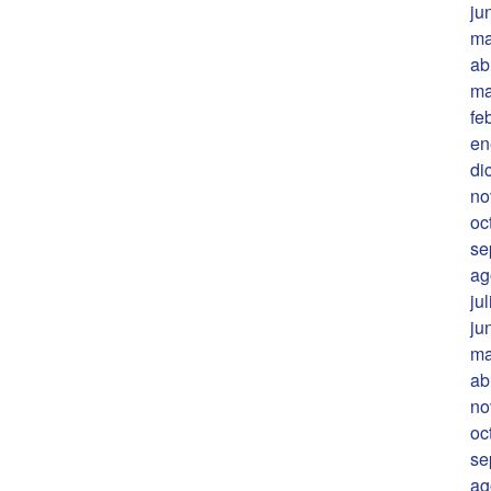
ju
ma
ab
ma
fe
en
di
no
oc
se
ag
ju
ju
ma
ab
no
oc
se
ag