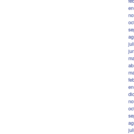
fe
en
no
oc
se
ag
ju
ju
ma
ab
ma
fe
en
di
no
oc
se
ag
ju