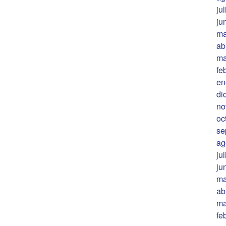
ju
ju
ma
ab
ma
fe
en
di
no
oc
se
ag
ju
ju
ma
ab
ma
fe