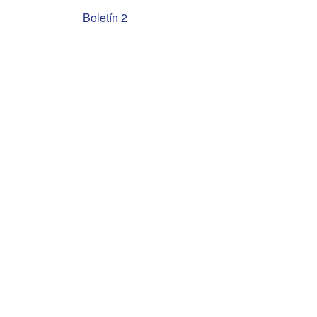
Navegación
Boletín 2
de
entradas