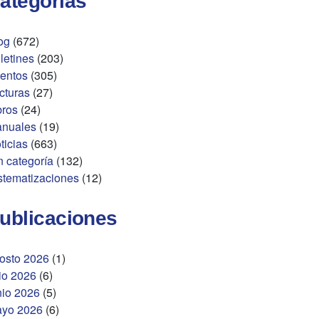
ategorías
og
(672)
letines
(203)
entos
(305)
cturas
(27)
bros
(24)
nuales
(19)
ticias
(663)
n categoría
(132)
stematizaciones
(12)
ublicaciones
osto 2026
(1)
lio 2026
(6)
nio 2026
(5)
yo 2026
(6)