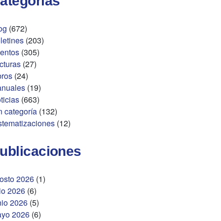
ategorías
og
(672)
letines
(203)
entos
(305)
cturas
(27)
bros
(24)
nuales
(19)
ticias
(663)
n categoría
(132)
stematizaciones
(12)
ublicaciones
osto 2026
(1)
lio 2026
(6)
nio 2026
(5)
yo 2026
(6)