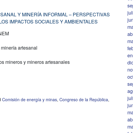
se
ju
ESANAL Y MINERÍA INFORMAL – PERSPECTIVAS
ju
LOS IMPACTOS SOCIALES Y AMBIENTALES
ma
INEM
ab
ma
minería artesanal
fe
en
os mineros y mineros artesanales
di
no
oc
se
ag
ju
d
Comisión de energía y minas
,
Congreso de la República
,
ju
ma
ab
ma