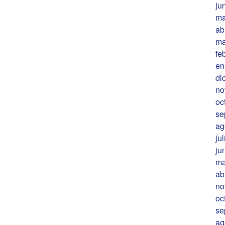
ju
ma
ab
ma
fe
en
di
no
oc
se
ag
ju
ju
ma
ab
no
oc
se
ag