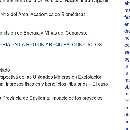
e Enfermería de la Universidad, Nacional San Agustín
ab
ma
ta N° 2 del Área Académica de Biomédicas
fe
en
di
 Comisión de Energía y Minas del Congreso:
no
ERIA EN LA REGION AREQUIPA: CONFLICTOS
oc
se
ag
ju
stado
ju
ectiva de las Unidades Mineras en Explotación
ma
: Ingresos fiscales y beneficios tributarios – El caso
ab
ma
a Provincia de Caylloma: Impacto de los proyectos
fe
en
di
no
oc