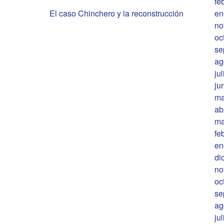
fe
en
El caso Chinchero y la reconstrucción
no
oc
se
ag
ju
ju
ma
ab
ma
fe
en
di
no
oc
se
ag
ju