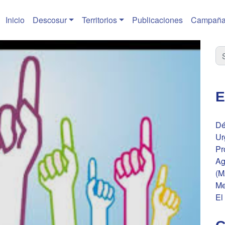
Inicio
Descosur
Territorios
Publicaciones
Campaña
E
Dé
Ur
Pr
Ag
(M
Me
El