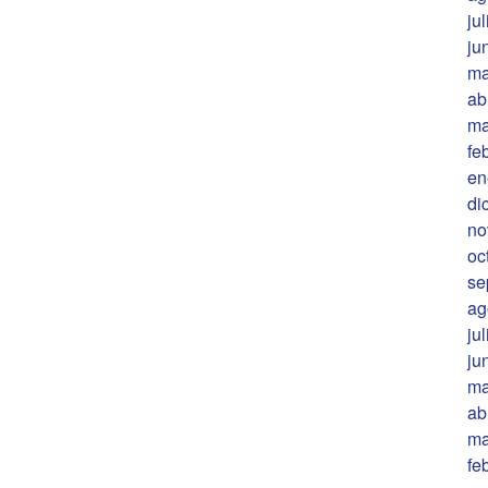
ju
ju
ma
ab
ma
fe
en
di
no
oc
se
ag
ju
ju
ma
ab
ma
fe