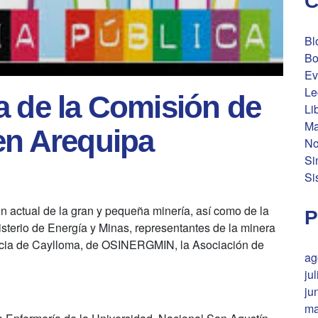
C
Bl
Bo
Ev
Le
a de la Comisión de
Li
Ma
en Arequipa
No
Si
Si
ión actual de la gran y pequeña minería, así como de la
P
nisterio de Energía y Minas, representantes de la minera
incia de Caylloma, de OSINERGMIN, la Asociación de
ag
ju
ju
ma