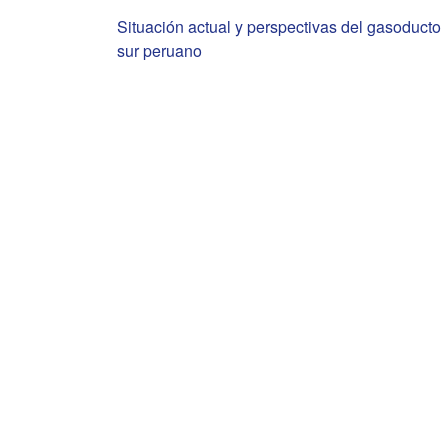
Navegación
Situación actual y perspectivas del gasoducto
sur peruano
de
entradas