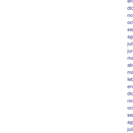
en
di
no
oc
se
ag
ju
ju
ma
ab
ma
fe
en
di
no
oc
se
ag
ju