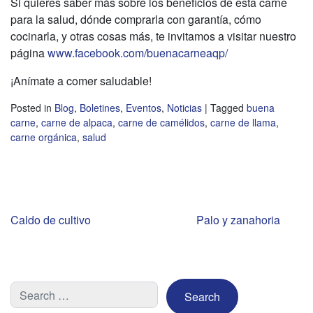
Si quieres saber más sobre los beneficios de esta carne
para la salud, dónde comprarla con garantía, cómo
cocinarla, y otras cosas más, te invitamos a visitar nuestro
página
www.facebook.com/buenacarneaqp/
¡Anímate a comer saludable!
Posted in
Blog
,
Boletines
,
Eventos
,
Noticias
|
Tagged
buena
carne
,
carne de alpaca
,
carne de camélidos
,
carne de llama
,
carne orgánica
,
salud
Navegación
Caldo de cultivo
Palo y zanahoria
de
entradas