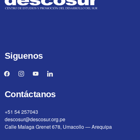
Siguenos
facebook
instagram
youtube
linkedin
Contáctanos
+51 54 257043
descosur@descosur.org.pe
Calle Malaga Grenet 678, Umacollo — Arequipa