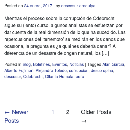
Posted on
24 enero, 2017
|
by
descosur arequipa
Mientras el proceso sobre la corrupción de Odebrecht
sigue su (lento) curso, algunos analistas se esfuerzan por
dar cuenta de la real dimensión de lo que ha sucedido. Las
repercusiones del ‘terremoto’ se medirán en los daños que
ocasiona, la pregunta es ¿a quiénes debería dañar? A
diferencia de un desastre de origen natural, los […]
Posted in
Blog
,
Boletines
,
Eventos
,
Noticias
|
Tagged
Alan García
,
Alberto Fujimori
,
Alejandro Toledo
,
corrupción
,
desco opina
,
descosur
,
Odebrecht
,
Ollanta Humala
,
peru
Posts
←
Newer
1
2
Older
Posts
Posts
→