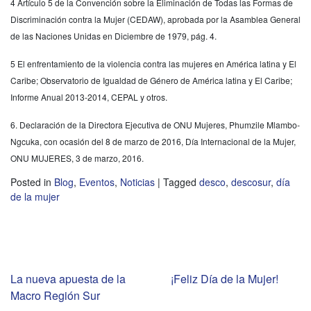
4 Artículo 5 de la Convención sobre la Eliminación de Todas las Formas de
Discriminación contra la Mujer (CEDAW), aprobada por la Asamblea General
de las Naciones Unidas en Diciembre de 1979, pág. 4.
5 El enfrentamiento de la violencia contra las mujeres en América latina y El
Caribe; Observatorio de Igualdad de Género de América latina y El Caribe;
Informe Anual 2013‐2014, CEPAL y otros.
6. Declaración de la Directora Ejecutiva de ONU Mujeres, Phumzile Mlambo‐
Ngcuka, con ocasión del 8 de marzo de 2016, Día Internacional de la Mujer,
ONU MUJERES, 3 de marzo, 2016.
Posted in
Blog
,
Eventos
,
Noticias
|
Tagged
desco
,
descosur
,
día
de la mujer
Navegación
La nueva apuesta de la
¡Feliz Día de la Mujer!
Macro Región Sur