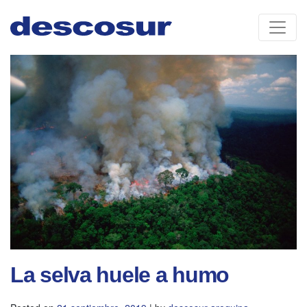
Skip
to
content
La selva huele a humo