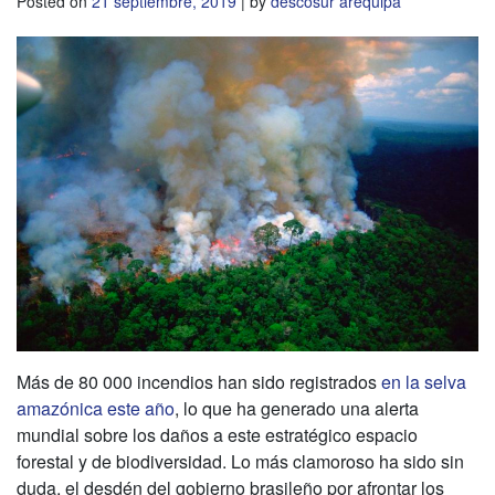
Posted on
21 septiembre, 2019
|
by
descosur arequipa
Más de 80 000 incendios han sido registrados
en la selva
amazónica este año
, lo que ha generado una alerta
mundial sobre los daños a este estratégico espacio
forestal y de biodiversidad. Lo más clamoroso ha sido sin
duda, el desdén del gobierno brasileño por afrontar los