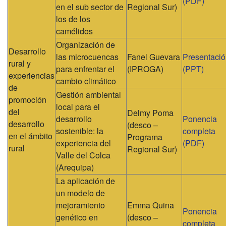
(PDF)
en el sub sector de
Regional Sur)
los de los
camélidos
Organización de
Desarrollo
las microcuencas
Fanel Guevara
Presentaci
rural y
para enfrentar el
(IPROGA)
(PPT)
experiencias
cambio climático
de
Gestión ambiental
promoción
local para el
del
Delmy Poma
desarrollo
Ponencia
desarrollo
(desco –
sostenible: la
completa
en el ámbito
Programa
experiencia del
(PDF)
rural
Regional Sur)
Valle del Colca
(Arequipa)
La aplicación de
un modelo de
mejoramiento
Emma Quina
Ponencia
genético en
(desco –
completa