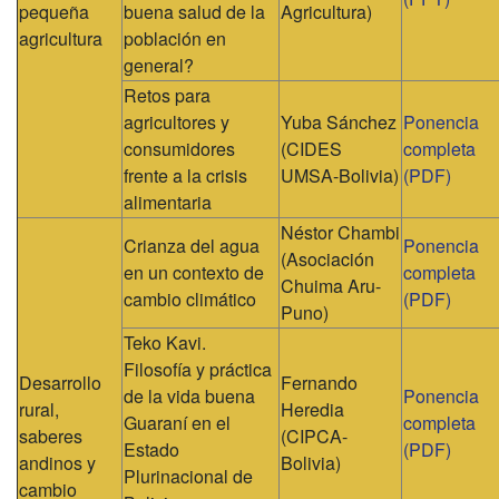
pequeña
buena salud de la
Agricultura)
agricultura
población en
general?
Retos para
agricultores y
Yuba Sánchez
Ponencia
consumidores
(CIDES
completa
frente a la crisis
UMSA-Bolivia)
(PDF)
alimentaria
Néstor Chambi
Crianza del agua
Ponencia
(Asociación
en un contexto de
completa
Chuima Aru-
cambio climático
(PDF)
Puno)
Teko Kavi.
Filosofía y práctica
Desarrollo
Fernando
de la vida buena
Ponencia
rural,
Heredia
Guaraní en el
completa
saberes
(CIPCA-
Estado
(PDF)
andinos y
Bolivia)
Plurinacional de
cambio