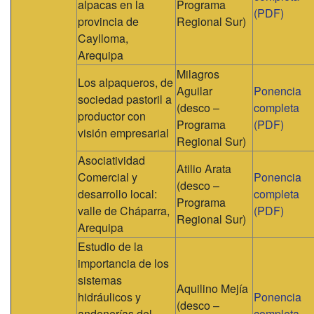
alpacas en la
Programa
(PDF)
provincia de
Regional Sur)
Caylloma,
Arequipa
Milagros
Los alpaqueros, de
Aguilar
Ponencia
sociedad pastoril a
(desco –
completa
productor con
Programa
(PDF)
visión empresarial
Regional Sur)
Asociatividad
Atilio Arata
Comercial y
Ponencia
(desco –
desarrollo local:
completa
Programa
valle de Cháparra,
(PDF)
Regional Sur)
Arequipa
Estudio de la
importancia de los
sistemas
Aquilino Mejía
hidráulicos y
Ponencia
(desco –
andenerías del
completa