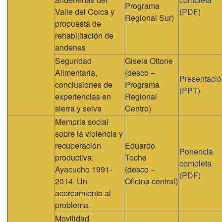
Programa
Valle del Colca y
(PDF)
Regional Sur)
propuesta de
rehabilitación de
andenes
Seguridad
Gisela Ottone
Alimentaria,
(desco –
Presentaci
conclusiones de
Programa
(PPT)
experiencias en
Regional
sierra y selva
Centro)
Memoria social
sobre la violencia y
recuperación
Eduardo
Ponencia
productiva:
Toche
completa
Ayacucho 1991-
(desco –
(PDF)
2014. Un
Oficina central)
acercamiento al
problema.
Movilidad