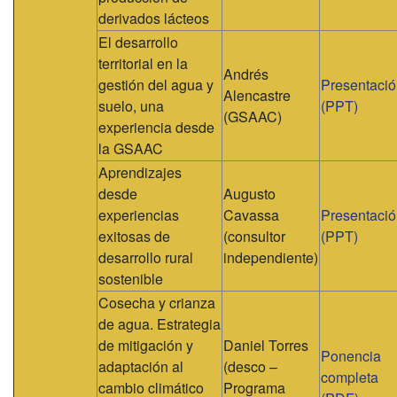
derivados lácteos
El desarrollo
territorial en la
Andrés
gestión del agua y
Presentaci
Alencastre
suelo, una
(PPT)
(GSAAC)
experiencia desde
la GSAAC
Aprendizajes
desde
Augusto
experiencias
Cavassa
Presentaci
exitosas de
(consultor
(PPT)
desarrollo rural
independiente)
sostenible
Cosecha y crianza
de agua. Estrategia
de mitigación y
Daniel Torres
Ponencia
adaptación al
(desco –
completa
cambio climático
Programa