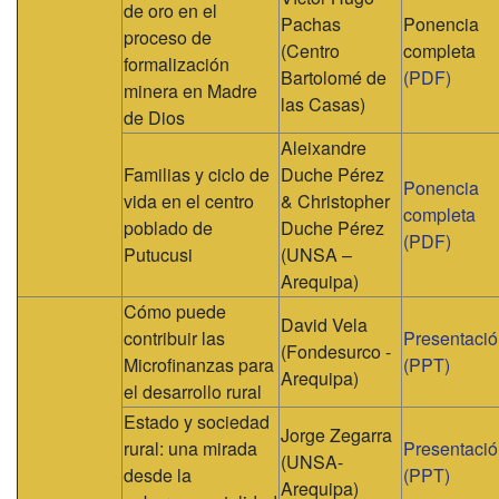
de oro en el
Pachas
Ponencia
proceso de
(Centro
completa
formalización
Bartolomé de
(PDF)
minera en Madre
las Casas)
de Dios
Aleixandre
Familias y ciclo de
Duche Pérez
Ponencia
vida en el centro
& Christopher
completa
poblado de
Duche Pérez
(PDF)
Putucusi
(UNSA –
Arequipa)
Cómo puede
David Vela
contribuir las
Presentaci
(Fondesurco -
Microfinanzas para
(PPT)
Arequipa)
el desarrollo rural
Estado y sociedad
Jorge Zegarra
rural: una mirada
Presentaci
(UNSA-
desde la
(PPT)
Arequipa)