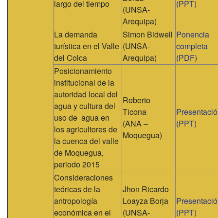
largo del tiempo
(PPT)
(UNSA-
Arequipa)
La demanda
Simon Bidwell
Ponencia
turística en el Valle
(UNSA-
completa
del Colca
Arequipa)
(PDF)
Posicionamiento
institucional de la
autoridad local del
Roberto
agua y cultura del
Ticona
Presentaci
uso de agua en
(ANA –
(PPT)
los agricultores de
Moquegua)
la cuenca del valle
de Moquegua,
periodo 2015
Consideraciones
teóricas de la
Jhon Ricardo
antropología
Loayza Borja
Presentaci
económica en el
(UNSA-
(PPT)