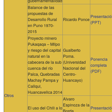
gubernamentalidad
Balance de las
propuestas de
Presentaci
Desarrollo Rural
Ricardo Ponce
(PPT)
en Puno 1970-
2015
Proyecto minero
Pukaqaqa – Milpo
y riesgo del capital
Gualberto
natural en la
Poma.
Ponencia
cabecera de la sub
(Universidad
completa
cuenca del río
Nacional del
(PDF)
Palca, Quebradas
Centro-
Machay Pampa y
Huancayo)
Callqui,
Huancavelica 2014
Otros
Alvaro
Espinoza de la
El uso del Chili a lo
Presentaci
Borda