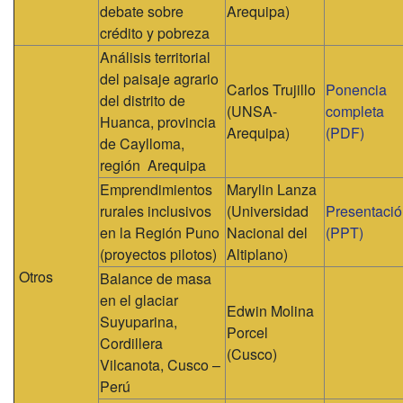
debate sobre
Arequipa)
crédito y pobreza
Análisis territorial
del paisaje agrario
Carlos Trujillo
Ponencia
del distrito de
(UNSA-
completa
Huanca, provincia
Arequipa)
(PDF)
de Caylloma,
región Arequipa
Emprendimientos
Marylin Lanza
rurales inclusivos
(Universidad
Presentaci
en la Región Puno
Nacional del
(PPT)
(proyectos pilotos)
Altiplano)
Otros
Balance de masa
en el glaciar
Edwin Molina
Suyuparina,
Porcel
Cordillera
(Cusco)
Vilcanota, Cusco –
Perú