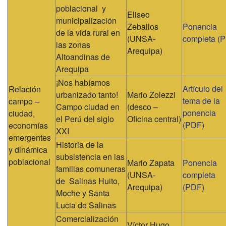
poblacional y
Eliseo
municipalización
Zeballos
Ponencia
de la vida rural en
(UNSA-
completa (
las zonas
Arequipa)
Altoandinas de
Arequipa
¡Nos habíamos
Artículo del
Relación
urbanizado tanto!
Mario Zolezzi
tema de la
campo –
Campo ciudad en
(desco –
ponencia
ciudad,
el Perú del siglo
Oficina central)
(PDF)
economías
XXI
emergentes
Historia de la
y dinámica
subsistencia en las
poblacional
Mario Zapata
Ponencia
familias comuneras
(UNSA-
completa
de Salinas Huito,
Arequipa)
(PDF)
Moche y Santa
Lucia de Salinas
Comercialización
Víctor Hugo