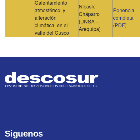
Calentamiento
Nicasio
atmosférico, y
Ponencia
Cháparro
alteración
completa
(UNSA –
climática en el
(PDF)
Arequipa)
valle del Cusco
Siguenos