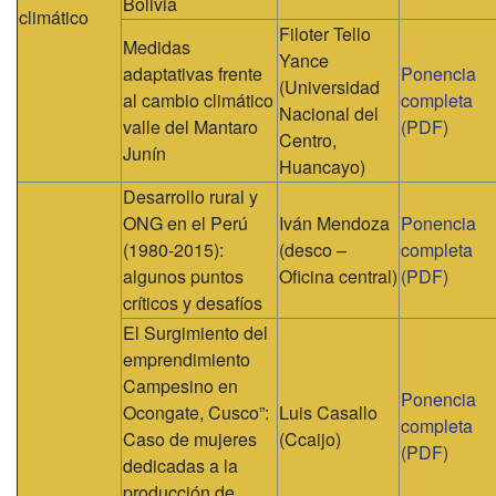
Bolivia
climático
Filoter Tello
Medidas
Yance
adaptativas frente
Ponencia
(Universidad
al cambio climático
completa
Nacional del
valle del Mantaro
(PDF)
Centro,
Junín
Huancayo)
Desarrollo rural y
ONG en el Perú
Iván Mendoza
Ponencia
(1980-2015):
(desco –
completa
algunos puntos
Oficina central)
(PDF)
críticos y desafíos
El Surgimiento del
emprendimiento
Campesino en
Ponencia
Ocongate, Cusco”:
Luis Casallo
completa
Caso de mujeres
(Ccaijo)
(PDF)
dedicadas a la
producción de