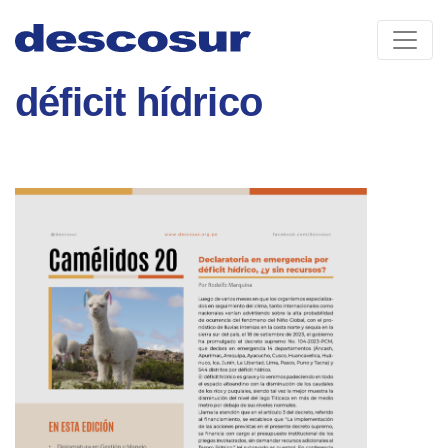
Skip
to
content
déficit hídrico