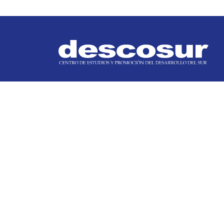
pagination
© 2026
Descosur
—
Todos los derechos reservados.