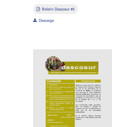
Boletín Descosur #5
Descarga