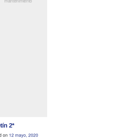
tín 2
d on
12 mayo, 2020