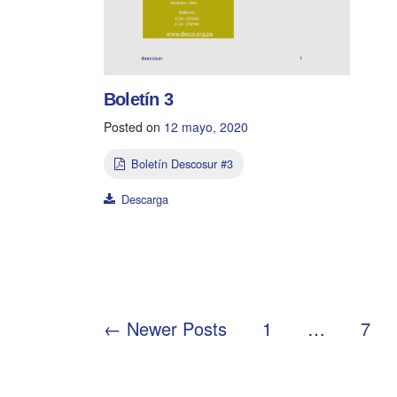
Boletín 3
Posted on
12 mayo, 2020
Boletín Descosur #3
Descarga
Posts
←
Newer
Posts
1
…
7