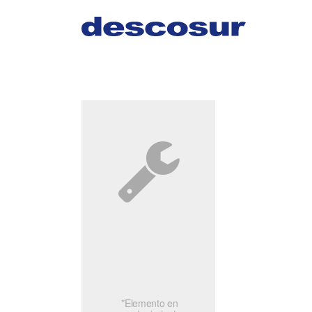
Skip
to
content