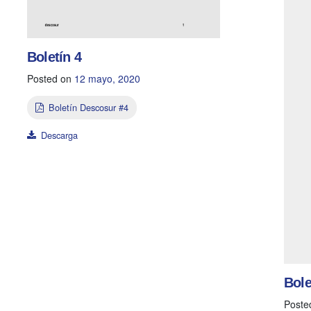
Boletín 4
Posted on
12 mayo, 2020
Boletín Descosur #4
Descarga
Bole
Poste