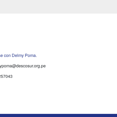
rse con Delmy Poma.
ypoma@descosur.org.pe
257043