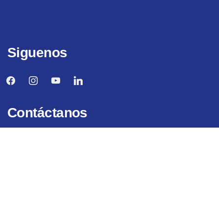
Siguenos
facebook
instagram
youtube
linkedin
Contáctanos
+51 54 257043
descosur@descosur.org.pe
Calle Malaga Grenet 678, Umacollo — Arequipa
© 2026
Descosur
—
Todos los derechos reservados. Diseño y
desarrollo por
pinkxel.com